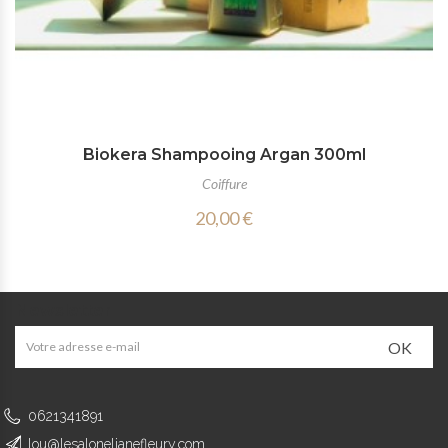
Biokera Shampooing Argan 300ml
Coiffure
20,00 €
Newsletter
OK
0621341891
lou@lesalonelianefleury.com