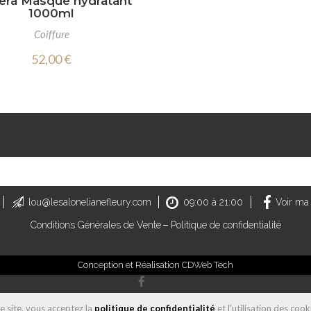
era Masque hydratant
1000ml
Coiffure
52,00 €
lou@lesalonelianefleury.com
09:00 à 21:00
Voir ma
Conditions Générales de Vente
Politique de confidentialité
Conception et Réalisation
CDWeb Tech
ce site, vous acceptez la
politique de confidentialité
et l'utilisation des cook