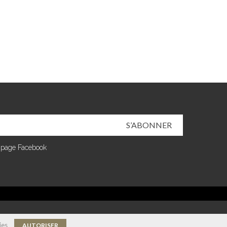
S’ABONNER
 page Facebook
ies
AUTORISER