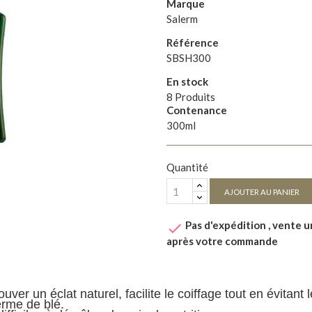
Marque
Salerm
Référence
SBSH300
En stock
8 Produits
Contenance
300ml
Quantité
AJOUTER AU PANIER
Pas d'expédition , vente 

après votre commande
ouver un éclat naturel, facilite le coiffage tout en évitan
erme de blé.