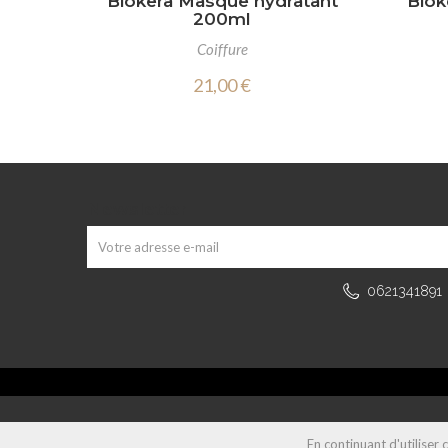
Biokera Masque hydratant
Biok
200ml
Coiffure
21,00 €
Newsletter
0621341891
En continuant d'utiliser 