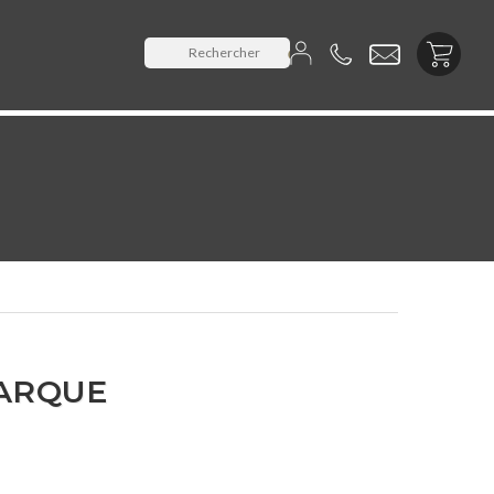

MARQUE