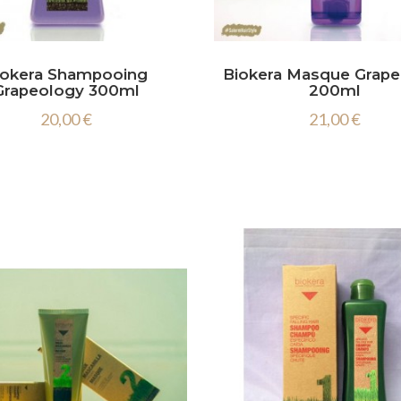
iokera Shampooing
Biokera Masque Grap
Grapeology 300ml
200ml
20,00 €
21,00 €

