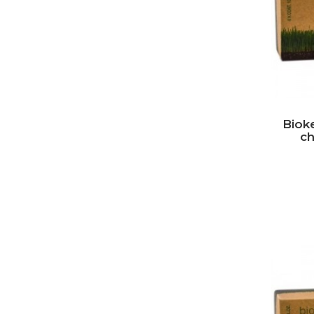
Bioke
c