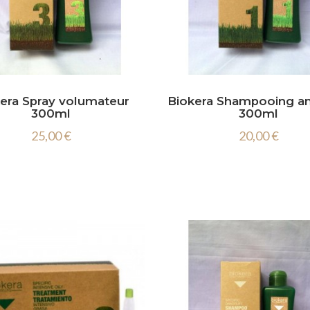
era Spray volumateur
Biokera Shampooing an
300ml
300ml
25,00 €
20,00 €

