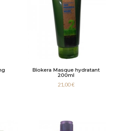

ng
Biokera Masque hydratant
200ml
21,00 €