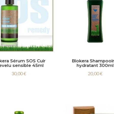


kera Sérum SOS Cuir
Biokera Shampooi
evelu sensible 45ml
hydratant 300ml
30,00 €
20,00 €