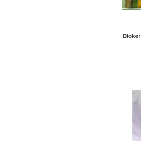
Bioke