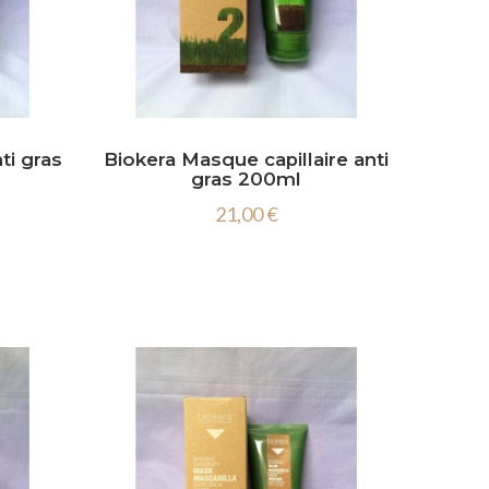
ti gras
Biokera Masque capillaire anti
gras 200ml
21,00 €
