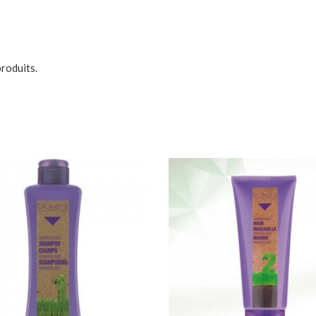
produits.

