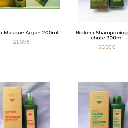
ra Masque Argan 200ml
Biokera Shampooing 
chute 300ml
21,00 €
20,00 €

