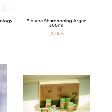
eology
Biokera Shampooing Argan
300ml
20,00 €
